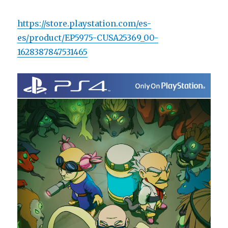
https://store.playstation.com/es-
es/product/EP5975-CUSA25369_00-
1628387847531465