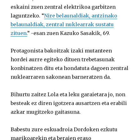
eskaini zuen zentral elektrikoa garbitzen
laguntzeko. “
Nire belaunaldiak, antzinako
belaunaldiak, zentral nuklearrak sustatu
zituen.
” -esan zuen Kazuko Sasakik, 69.
Protagonista bakoitzak izaki mutanteen
hordei aurre egiteko dituen trebetasunak
konbinatzen ditu eta hondatuta dagoen zentral
nuklearraren sakonean barneratzen da.
Bihurtu zaitez Lola eta leku garaietara jo, non
besteak ez diren igotzera ausartzen eta erabili
azkar mugitzeko gaitasuna.
Babestu zure eskuadroia Dordoken ezkutu
magikoarekin eta beraien eraso