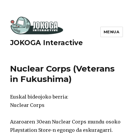
MENUA
JOKOGA Interactive
Nuclear Corps (Veterans
in Fukushima)
Euskal bideojoko berria:
Nuclear Corps
Azaroaren 30ean Nuclear Corps mundu osoko
Playstation Store-n egongo da eskuragarri.