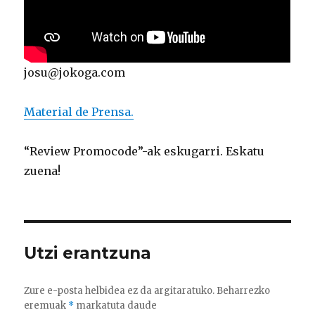
josu@jokoga.com
Material de Prensa.
“Review Promocode”-ak eskugarri. Eskatu
zuena!
Utzi erantzuna
Zure e-posta helbidea ez da argitaratuko.
Beharrezko
eremuak
*
markatuta daude