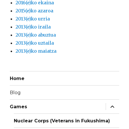
2016(e)ko ekaina
2015(e)ko azaroa
2013(e)ko urria
2013(e)ko iraila
2013(e)ko abuztua
2013(e)ko uztaila
2013(e)ko maiatza
Home
Blog
Haurren
Games
menua
zabaldu
Nuclear Corps (Veterans in Fukushima)