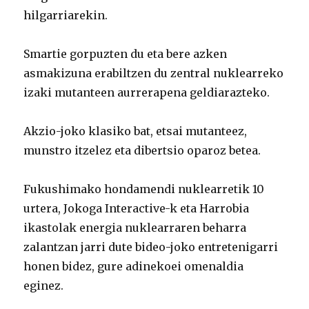
hilgarriarekin.
Smartie gorpuzten du eta bere azken
asmakizuna erabiltzen du zentral nuklearreko
izaki mutanteen aurrerapena geldiarazteko.
Akzio-joko klasiko bat, etsai mutanteez,
munstro itzelez eta dibertsio oparoz betea.
Fukushimako hondamendi nuklearretik 10
urtera, Jokoga Interactive-k eta Harrobia
ikastolak energia nuklearraren beharra
zalantzan jarri dute bideo-joko entretenigarri
honen bidez, gure adinekoei omenaldia
eginez.