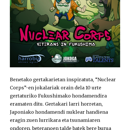
Benetako gertakarietan inspiratuta, “Nuclear
Corps”-en jokalariak orain dela 10 urte
gertaturiko Fukushimako hondamendira
eramaten ditu. Gertakari larri horretan,
Japoniako hondamendi nuklear handiena
eragin zuen lurrikara eta tsunamiaren
ondoren, beteranoen talde batek bere burua