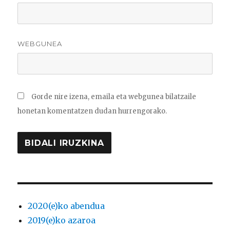
WEBGUNEA
Gorde nire izena, emaila eta webgunea bilatzaile
honetan komentatzen dudan hurrengorako.
2020(e)ko abendua
2019(e)ko azaroa