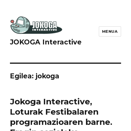
MENUA
JOKOGA Interactive
Egilea:
jokoga
Jokoga Interactive,
Loturak Festibalaren
programazioaren barne.