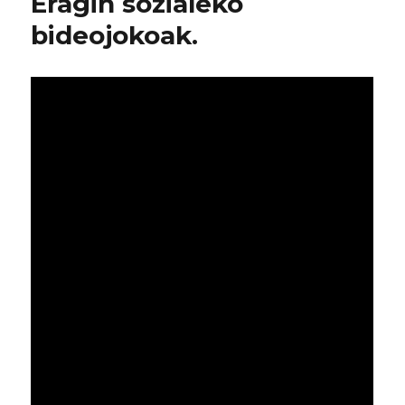
Eragin sozialeko
bideojokoak.